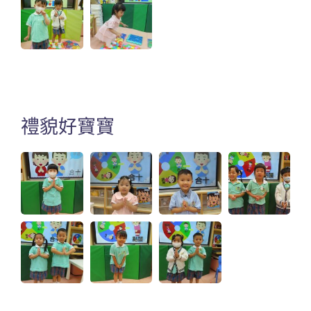
禮貌好寶寶