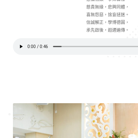
慈貴無緣，悲興同體，
喜無怨惡，捨妄拯迷。
信誠解正，學博德圓，
承先啟後，遐邇遍傳。