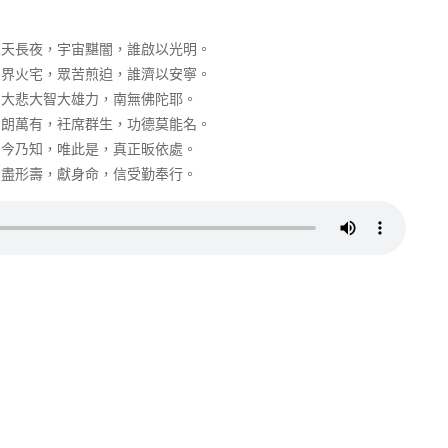
人天長夜，宇宙黮闇，誰啟以光明。
三界火宅，眾苦煎迫，誰濟以安寧。
大悲大智大雄力，南無佛陀耶。
昭朗萬有，衽席群生，功德莫能名。
今乃知，唯此是，真正昄依處。
盡形壽，獻身命，信受勤奉行。