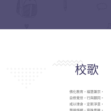
校歌
佛化教育，福慧兼宗，
自修覺世，行與願同。
戒以律身，定斯淨意，
慧循悟顯，寧殊耆稚。