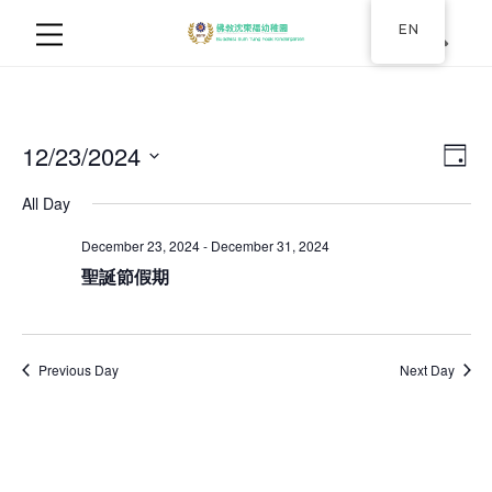
EN
12/23/2024
Ev
Vie
Day
Select
Vi
Nav
All Day
date.
Na
December 23, 2024
-
December 31, 2024
聖誕節假期
Previous Day
Next Day