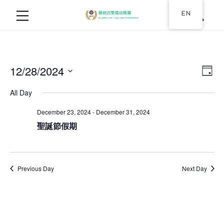
EN
12/28/2024
Ev
Vie
Day
Select
Vi
Nav
All Day
date.
Na
December 23, 2024
-
December 31, 2024
聖誕節假期
Previous Day
Next Day