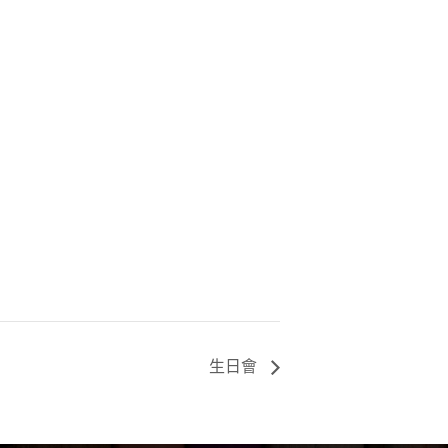
活動花絮
l.com
樓地下
生日會