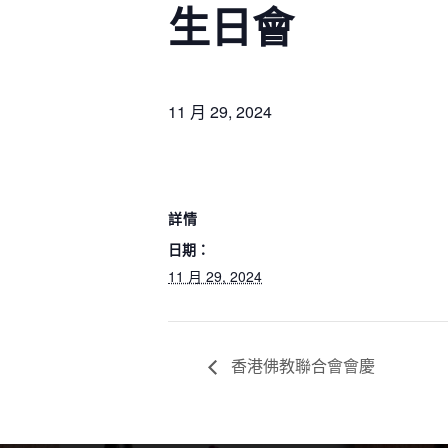
生日會
11 月 29, 2024
相關
首頁
本校創立於一九八二年，為香港佛教聯合會配
詳情
關於我們
合政府推展兒童學前教育而興辦之不牟利幼稚
日期：
園。
聯絡我們
11 月 29, 2024
香港佛教聯合會會慶