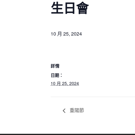
生日會
10 月 25, 2024
相關
首頁
本校創立於一九八二年，為香港佛教聯合會配
詳情
關於我們
合政府推展兒童學前教育而興辦之不牟利幼稚
日期：
園。
聯絡我們
10 月 25, 2024
重陽節