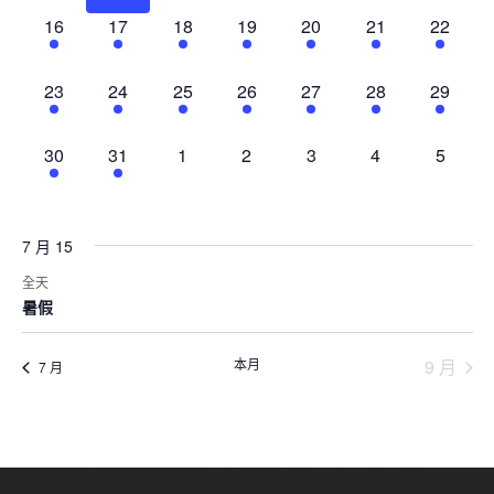
1
1
1
1
1
1
1
16
17
18
19
20
21
22
event,
event,
event,
event,
event,
event,
event,
1
1
1
1
1
1
1
23
24
25
26
27
28
29
event,
event,
event,
event,
event,
event,
event,
1
1
0
0
0
0
0
30
31
1
2
3
4
5
event,
event,
events,
events,
events,
events,
events,
7 月 15
全天
暑假
本月
9 月
7 月