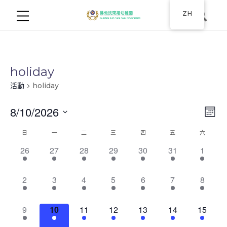
ZH
holiday
活動
holiday
8/10/2026
Ev
视
月
选
份
视
日
一
二
三
四
五
六
图
活
择
图
1
1
1
1
1
1
1
26
27
28
29
30
31
1
日
导
動
event,
event,
event,
event,
event,
event,
event,
期
导
航
1
1
1
1
1
1
1
的
2
3
4
5
6
7
8
航
event,
event,
event,
event,
event,
event,
event,
日
1
1
1
1
1
1
1
9
10
11
12
13
14
15
event,
event,
event,
event,
event,
event,
event,
历