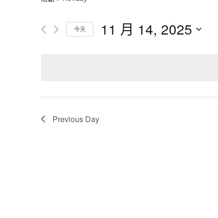
11 月 14, 2025
今天
选
择
相關
日
期
首頁
本校創立於一九八二年，為香港佛教聯合會配
關於我們
合政府推展兒童學前教育而興辦之不牟利幼稚
Previous Day
園。
聯絡我們