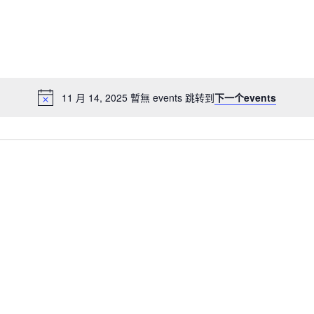
資訊
聯絡我們
11 月 14, 2025 暫無 events 跳转到
下一个events
電話: 2672 7258
傳真: 2670 4801
電郵地址: bstfk001@gmai
地址: 新界上水彩園邨彩湖