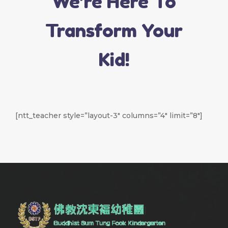
We’re Here To
Transform Your
Kid!
[ntt_teacher style=”layout-3″ columns=”4″ limit=”8″]