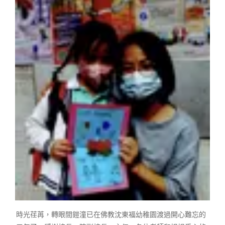
時光荏苒，轉眼間
鎧潼
已在佛教沈東福幼稚園渡過開心難忘的