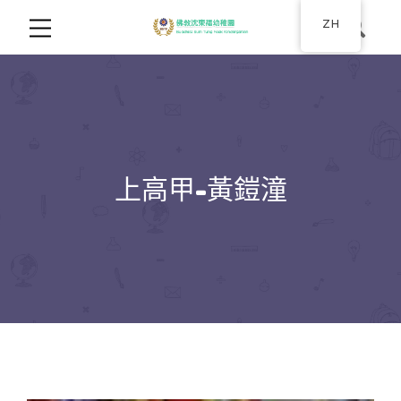
ZH
上高甲-黃鎧潼