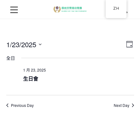
ZH
1/23/2025
Ev
视
日
选
视
图
全日
择
图
日
1 月 23, 2025
导
期
导
生日會
航
航
Previous Day
Next Day