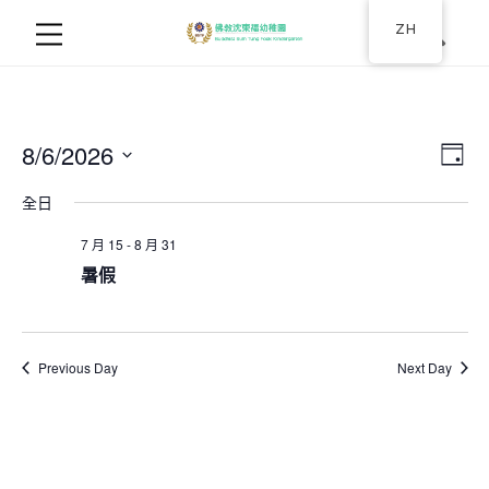
ZH
8/6/2026
Ev
视
日
选
视
图
全日
择
图
日
7 月 15
-
8 月 31
导
期
导
暑假
航
航
Previous Day
Next Day