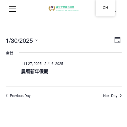
ZH
1/30/2025
Ev
视
日
选
视
图
全日
择
图
日
1 月 27, 2025
-
2 月 6, 2025
导
期
导
農曆新年假期
航
航
Previous Day
Next Day